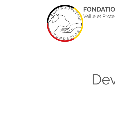
FONDATI
Veille et Prot
Dev